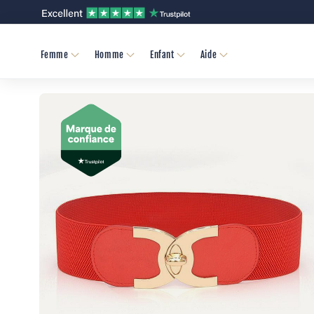
et
passer
au
contenu
Femme
Homme
Enfant
Aide
Passer aux
informations
produits