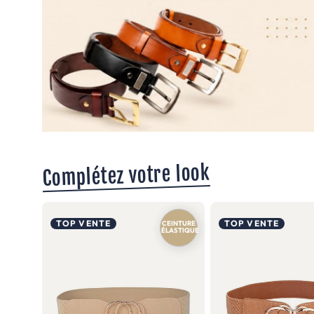
Complétez votre look
TOP VENTE
TOP VENTE
CEINTURE
SIMILI
ÉLASTIQUE
VEGAN