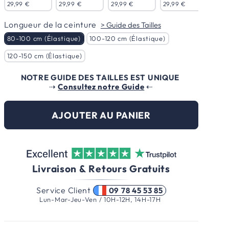
29,99 €
29,99 €
29,99 €
29,99 €
29,9
Longueur de la
Longueur de la ceinture
> Guide des Tailles
80-100 cm (Élastique)
100-120 cm (Élastique)
120-150 cm (Élastique)
NOTRE GUIDE DES TAILLES EST UNIQUE
⇢
Consultez notre Guide
⇠
AJOUTER AU PANIER
Livraison & Retours Gratuits
Service Client
09 78 45 53 85
Lun-Mar-Jeu-Ven / 10H-12H, 14H-17H