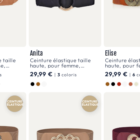
Anita
Elise
 taille
Ceinture élastique taille
Ceinture élast
e,
haute, pour femme,
haute, pour 
modèle Anita
modèle Elise
Prix
29,99 €
Prix
29,99 €
s
|
3
coloris
|
6
c
habituel
habituel
Couleur
Couleur
CEINTURE
SIMILI
CEINTURE
SIMILI
ÉLASTIQUE
VEGAN
ÉLASTIQUE
VEGAN