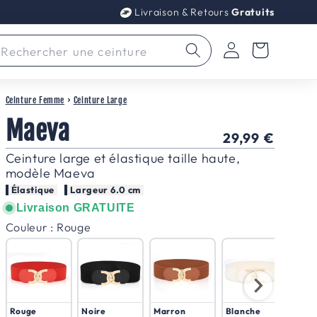
Livraison & Retours
Gratuits
Connexion
Panier
Rechercher une ceinture
Ceinture Femme
›
Ceinture Large
Maeva
Prix
29,99 €
habituel
Ceinture large et élastique taille haute,
modèle Maeva
Élastique
Largeur 6.0 cm
Livraison GRATUITE
Couleur
Couleur
:
Rouge
Rouge
Noire
Marron
Blanche
Ble