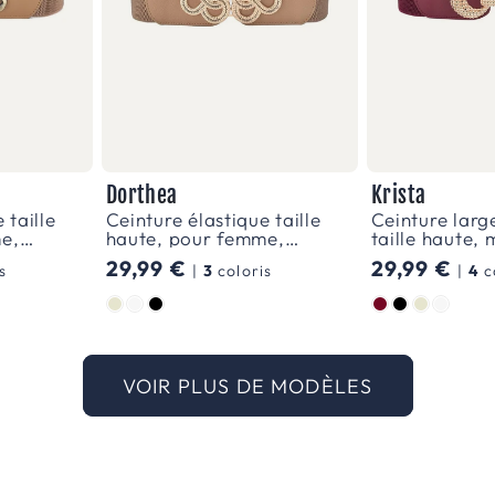
Dorthea
Krista
 taille
Ceinture élastique taille
Ceinture larg
e,
haute, pour femme,
taille haute,
modèle Dorthea
Prix
29,99 €
Prix
29,99 €
s
|
3
coloris
|
4
c
habituel
habituel
Couleur
Couleur
VOIR PLUS DE MODÈLES