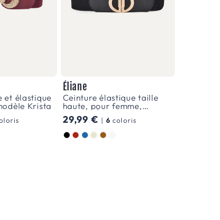
Éliane
e et élastique
Ceinture élastique taille
 modèle Krista
haute, pour femme,
modèle Éliane
Prix
29,99 €
oloris
|
6
coloris
habituel
Couleur