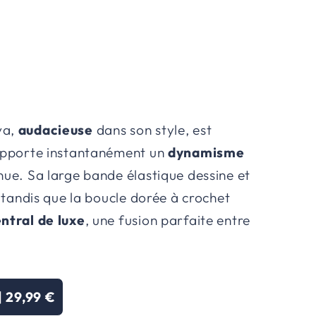
va,
audacieuse
dans son style, est
 apporte instantanément un
dynamisme
nue. Sa large bande élastique dessine et
e, tandis que la boucle dorée à crochet
ntral de luxe
, une fusion parfaite entre
.
|
29,99 €