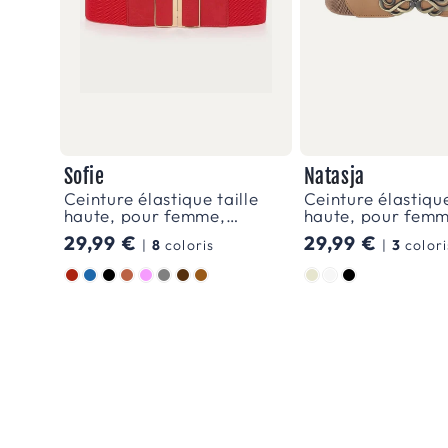
Sofie
Natasja
Ceinture élastique taille
Ceinture élastique
haute, pour femme,
haute, pour femm
modèle Sofie
modèle Natasja
Prix
29,99 €
Prix
29,99 €
|
8
coloris
|
3
colori
habituel
habituel
Couleur
Couleur