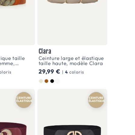
Clara
ique taille
Ceinture large et élastique
femme,
taille haute, modèle Clara
Prix
29,99 €
oloris
|
4
coloris
habituel
Couleur
CEINTURE
SIMILI
CEINTURE
SIMILI
ÉLASTIQUE
VEGAN
ÉLASTIQUE
VEGAN