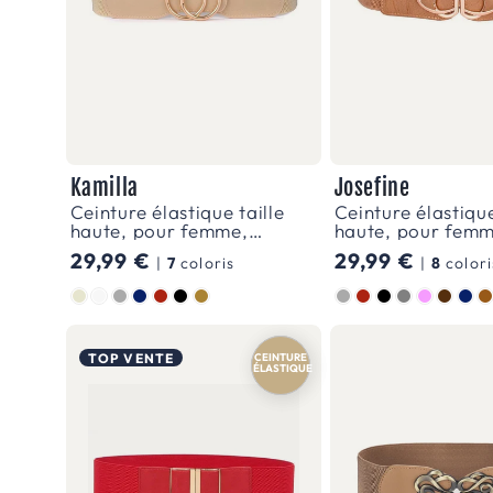
Kamilla
Josefine
Ceinture élastique taille
Ceinture élastique
haute, pour femme,
haute, pour femm
modèle Kamilla
modèle Josefine
Prix
29,99 €
Prix
29,99 €
|
7
coloris
|
8
colori
habituel
habituel
Couleur
Couleur
TOP VENTE
CEINTURE
SIMILI
ÉLASTIQUE
VEGAN