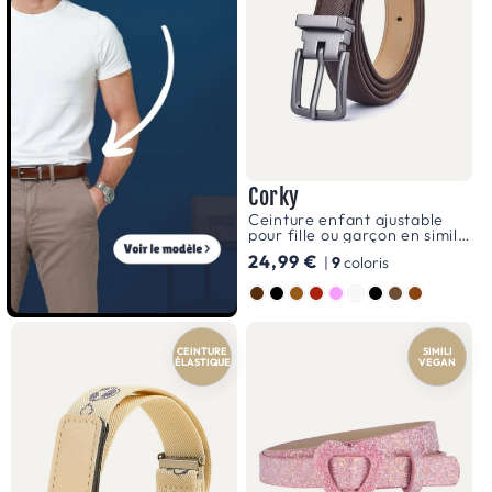
sont
conçues
pour
être
à
la
Corky
fois
Ceinture enfant ajustable
résistantes
pour fille ou garçon en simili
vegan, modèle Corky
Prix
24,99 €
et
|
9
coloris
habituel
Couleur
faciles
à
CEINTURE
SIMILI
utiliser,
ÉLASTIQUE
VEGAN
permettant
aux
filles