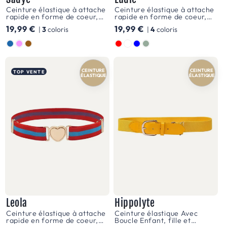
t
Ceinture élastique à attache
Ceinture élastique à attache
u
rapide en forme de coeur,
rapide en forme de coeur,
pour fille, à pois, modèle
pour fille, motif étoiles,
Prix
19,99 €
Prix
19,99 €
r
|
3
coloris
|
4
coloris
Sadye
modèle Ludie
habituel
habituel
e
Couleur
Couleur
p
o
CEINTURE
CEINTURE
TOP VENTE
ÉLASTIQUE
ÉLASTIQUE
u
r
g
a
r
ç
o
n
La
Leola
Hippolyte
gamme
Ceinture élastique à attache
Ceinture élastique Avec
rapide en forme de coeur,
Boucle Enfant, fille et