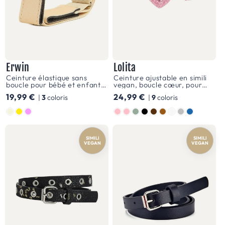
de
passer
de
la
cour
Erwin
Lolita
de
Ceinture élastique sans
Ceinture ajustable en simili
boucle pour bébé et enfant,
vegan, boucle cœur, pour
récréation
fermeture à velcro, modèle
fille, modèle Lolita
Prix
19,99 €
Prix
24,99 €
|
3
coloris
|
9
coloris
Erwin
à
habituel
habituel
Couleur
Couleur
une
fête
SIMILI
SIMILI
VEGAN
VEGAN
d'anniversaire
avec
style.
Tout
comme