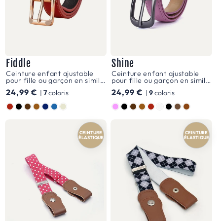
en
garantissant
un
ajustement
Fiddle
Shine
parfait.
Ceinture enfant ajustable
Ceinture enfant ajustable
pour fille ou garçon en simili
pour fille ou garçon en simili
L
vegan, boucle dorée, modèle
vegan, modèle Shine
Prix
24,99 €
Prix
24,99 €
|
7
coloris
|
9
coloris
Fiddle
'
habituel
habituel
Couleur
Couleur
a
v
CEINTURE
CEINTURE
e
ÉLASTIQUE
ÉLASTIQUE
n
t
u
r
e
a