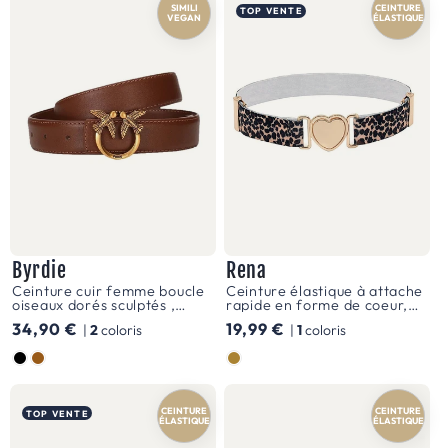
SIMILI
CEINTURE
TOP VENTE
VEGAN
ÉLASTIQUE
avec
ses
nuances
délicates
de
rose
poudré,
de
violet
Byrdie
Rena
Ceinture cuir femme boucle
Ceinture élastique à attache
lavande
oiseaux dorés sculptés ,
rapide en forme de coeur,
modèle Byrdie
pour fille, léopard, modèle
et
Prix
34,90 €
Prix
19,99 €
|
2
coloris
|
1
coloris
Rena
habituel
habituel
de
Couleur
Couleur
doré
CEINTURE
CEINTURE
scintillant.
TOP VENTE
ÉLASTIQUE
ÉLASTIQUE
Ces