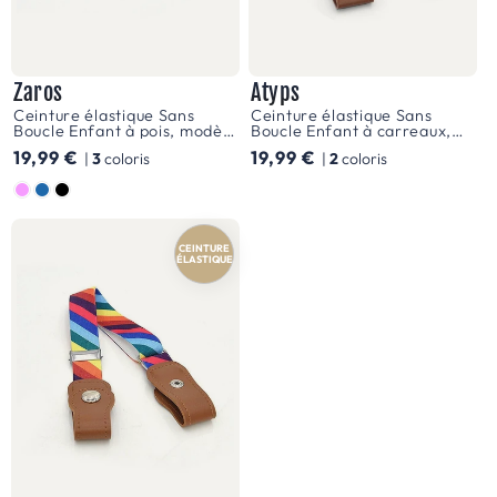
u
q
u
Zaros
Atyps
o
Ceinture élastique Sans
Ceinture élastique Sans
Boucle Enfant à pois, modèle
Boucle Enfant à carreaux,
t
Zaros
modèle Atyps
Prix
19,99 €
Prix
19,99 €
|
3
coloris
|
2
coloris
i
habituel
habituel
d
Couleur
i
e
CEINTURE
ÉLASTIQUE
n
Chaque
jour
est
une
nouvelle