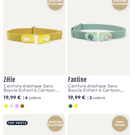
CEINTURE
CEINTURE
jeunes
ÉLASTIQUE
ÉLASTIQUE
esprits.
Ces
ceintures,
robustes
et
durables,
sont
conçues
Zélie
Fantine
pour
Ceinture élastique Sans
Ceinture élastique Sans
Boucle Enfant à Cartoon,
Boucle Enfant à Cartoon,
accompagner
fille et garçon, modèle Zélie
fille et garçon, modèle
Prix
19,99 €
Prix
19,99 €
|
4
coloris
|
2
coloris
Fantine
chaque
habituel
habituel
Couleur
Couleur
mouvement,
que
CEINTURE
SIMILI
TOP VENTE
ÉLASTIQUE
VEGAN
ce