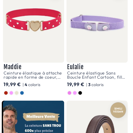
ceintures,
tout
en
étant
fonctionnelles,
ajoutent
une
Maddie
Eulalie
touche
Ceinture élastique à attache
Ceinture élastique Sans
rapide en forme de coeur,
Boucle Enfant Cartoon, fille
de
pour fille, à pois, modèle
et garçon, modèle Eulalie
Prix
19,99 €
Prix
19,99 €
|
4
coloris
|
3
coloris
Maddie
magie
habituel
habituel
Couleur
Couleur
à
chaque
SIMILI
VEGAN
tenue.
Elles