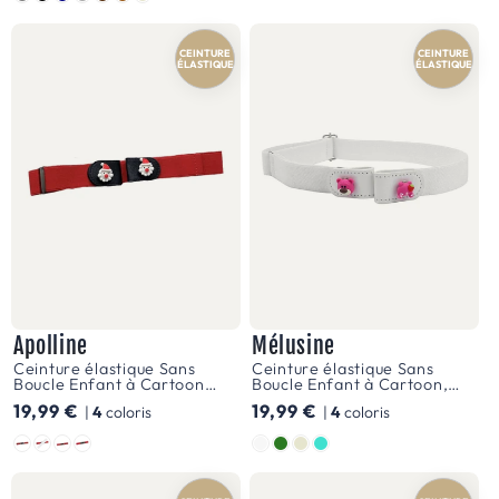
bleu
profond,
CEINTURE
CEINTURE
ÉLASTIQUE
ÉLASTIQUE
de
vert
émeraude
et
de
rouge
vif,
chaque
ceinture
Apolline
Mélusine
Ceinture élastique Sans
Ceinture élastique Sans
reflète
Boucle Enfant à Cartoon
Boucle Enfant à Cartoon,
Noël, fille et garçon, modèle
fille et garçon, modèle
l'énergie
Prix
19,99 €
Prix
19,99 €
|
4
coloris
|
4
coloris
Apolline
Mélusine
habituel
habituel
débordante
Style
Couleur
des