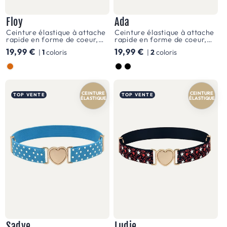
ceinture
reste
Floy
Ada
bien
Ceinture élastique à attache
Ceinture élastique à attache
rapide en forme de coeur,
rapide en forme de coeur,
pour fille, Adventure Time,
pour fille, à carreaux,
en
Prix
19,99 €
Prix
19,99 €
|
1
coloris
|
2
coloris
modèle Floy
modèle Ada
habituel
habituel
place,
Couleur
Couleur
quelle
que
CEINTURE
CEINTURE
TOP VENTE
TOP VENTE
ÉLASTIQUE
ÉLASTIQUE
soit
l'aventure
du
jour.
C
e
i
n
Sadye
Ludie