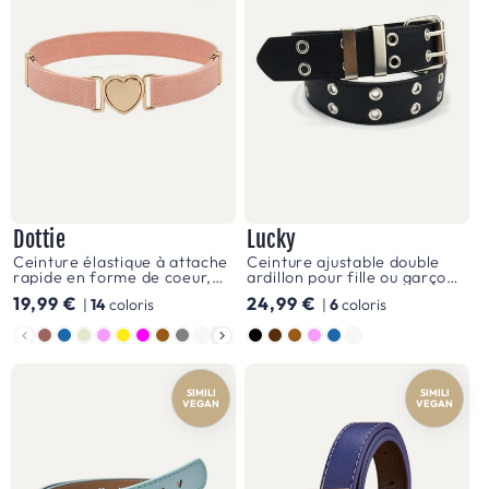
soit
lors
d'une
partie
de
football
improvisée
Dottie
Lucky
ou
Ceinture élastique à attache
Ceinture ajustable double
d'une
rapide en forme de coeur,
ardillon pour fille ou garçon,
pour fille, modèle Dottie
modèle Lucky
Prix
19,99 €
Prix
24,99 €
balade
|
14
coloris
|
6
coloris
habituel
habituel
Couleur
Couleur
à
vélo.
SIMILI
SIMILI
Les
VEGAN
VEGAN
fermetures,
telles