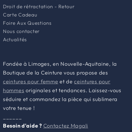
captivant,
Droit de rétractation - Retour
ces
Carte Cadeau
ceintures
Foire Aux Questions
sont
Nous contacter
le
Actualités
compagnon
idéal.
Elles
Fondée à Limoges, en Nouvelle-Aquitaine, la
sont
Boutique de la Ceinture vous propose des
conçues
ceintures pour femme
et de
ceintures pour
pour
hommes
originales et tendances. Laissez-vous
grandir
séduire et commandez la pièce qui sublimera
avec
votre tenue !
l'enfant,
______
s'adaptant
Besoin d'aide ?
Contactez Magali