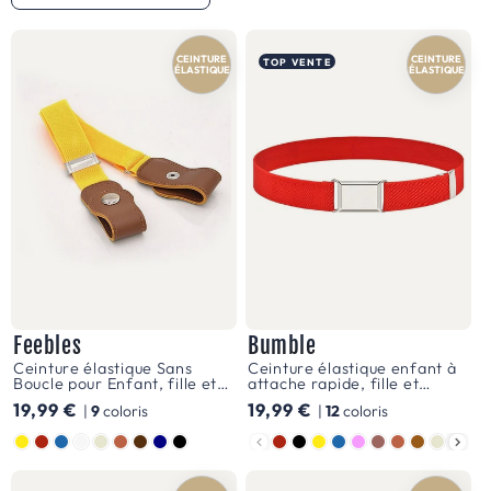
o
u
r
CEINTURE
CEINTURE
TOP VENTE
ÉLASTIQUE
ÉLASTIQUE
f
i
l
l
e
La
gamme
pour
Feebles
Bumble
filles
Ceinture élastique Sans
Ceinture élastique enfant à
Boucle pour Enfant, fille et
attache rapide, fille et
brille
garçon, modèle Feebles
garçon, modèle Bumble
Prix
19,99 €
Prix
19,99 €
|
9
coloris
|
12
coloris
de
habituel
habituel
Couleur
Couleur
mille
feux