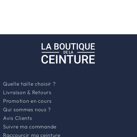
papillon,
de
construire
la
plus
grande
forteresse
de
coussins
ou
Quelle taille choisir ?
simplement
Livraison & Retours
Promotion en cours
de
Qui sommes nous ?
lire
Avis Clients
un
Suivre ma commande
livre
Raccourcir ma ceinture