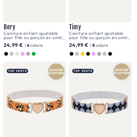
la
gamme
pour
Bery
Timy
garçons,
Ceinture enfant ajustable
Ceinture enfant ajustable
les
pour fille ou garçon en simili
pour fille ou garçon en simili
vegan, pailleté à motif
vegan, boucle argentée,
Prix
24,99 €
Prix
24,99 €
|
6
coloris
|
8
coloris
chiffres, modèle Bery
modèle Timy
fermetures
habituel
habituel
Couleur
Couleur
sont
pensées
CEINTURE
CEINTURE
TOP VENTE
TOP VENTE
pour
ÉLASTIQUE
ÉLASTIQUE
être
pratiques,
assurant
ainsi
que
chaque