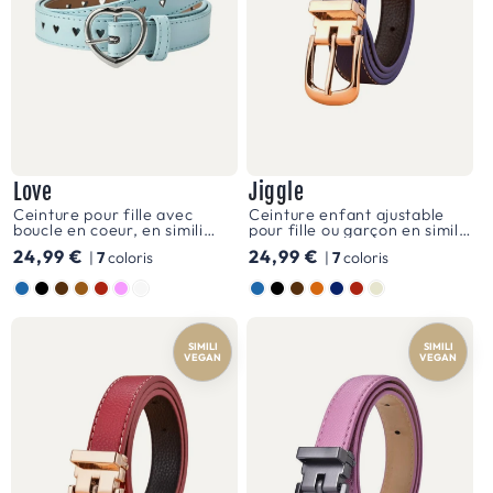
que
le
velcro,
sont
conçues
pour
Love
Jiggle
être
Ceinture pour fille avec
Ceinture enfant ajustable
boucle en coeur, en simili
pour fille ou garçon en simili
simples
vegan, modèle Love
vegan, boucle dorée, modèle
Prix
24,99 €
Prix
24,99 €
|
7
coloris
|
7
coloris
Jiggle
et
habituel
habituel
Couleur
Couleur
efficaces,
facilitant
SIMILI
SIMILI
VEGAN
VEGAN
ainsi
leur
utilisation
tout