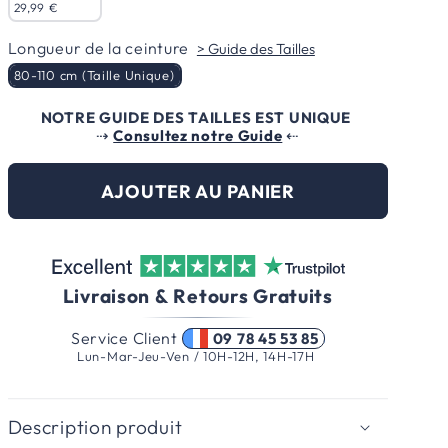
29,99 €
Longueur de la
Longueur de la ceinture
> Guide des Tailles
80-110 cm (Taille Unique)
NOTRE GUIDE DES TAILLES EST UNIQUE
⇢
Consultez notre Guide
⇠
AJOUTER AU PANIER
Livraison & Retours Gratuits
Service Client
09 78 45 53 85
Lun-Mar-Jeu-Ven / 10H-12H, 14H-17H
Description produit