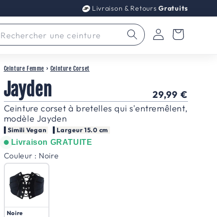
Livraison & Retours
Gratuits
Connexion
Panier
Rechercher une ceinture
Ceinture Femme
›
Ceinture Corset
Jayden
Prix
29,99 €
habituel
Ceinture corset à bretelles qui s'entremêlent,
modèle Jayden
Simili Vegan
Largeur 15.0 cm
Livraison GRATUITE
Couleur
Couleur
:
Noire
Noire