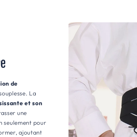
re
ion de
t souplesse. La
sissante et son
rasser une
non seulement pour
ormer, ajoutant