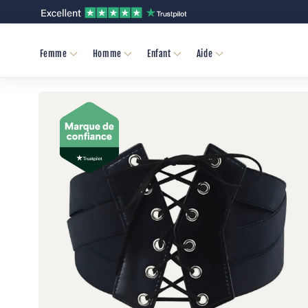
et
passer
au
contenu
Femme
Homme
Enfant
Aide
Passer aux
informations
produits