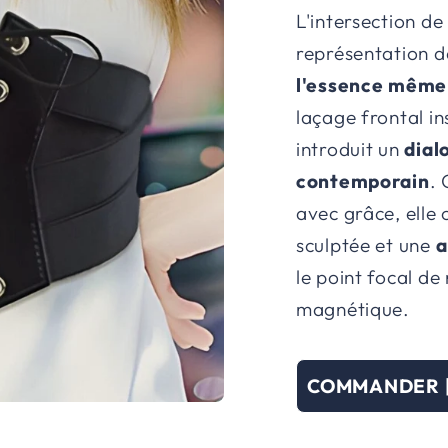
L'intersection de
représentation d
l'essence même 
laçage frontal in
introduit un
dial
contemporain
. 
avec grâce, elle
sculptée et une
a
le point focal d
magnétique.
COMMANDER 